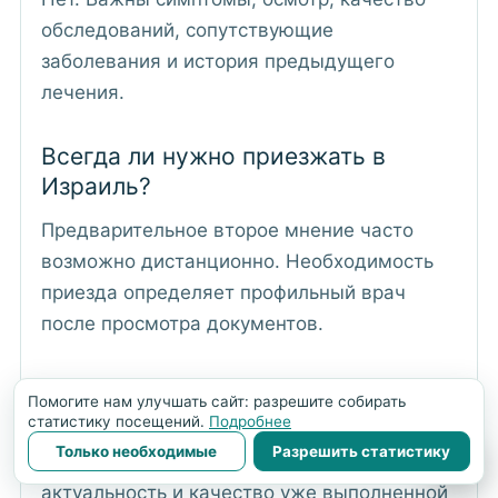
обследований, сопутствующие
заболевания и история предыдущего
лечения.
Всегда ли нужно приезжать в
Израиль?
Предварительное второе мнение часто
возможно дистанционно. Необходимость
приезда определяет профильный врач
после просмотра документов.
Нужно ли повторять все
Помогите нам улучшать сайт: разрешите собирать
обследования?
статистику посещений.
Подробнее
Только необходимые
Разрешить статистику
💬
Не обязательно. Сначала оценивают
актуальность и качество уже выполненной