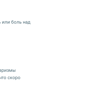
ь или боль над
евризмы
что скоро