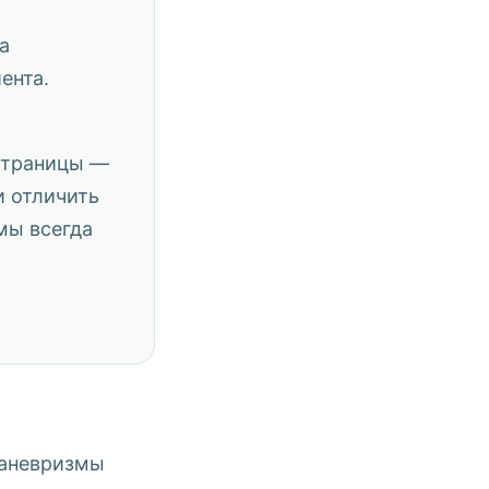
а
ента.
 страницы —
и отличить
мы всегда
 аневризмы