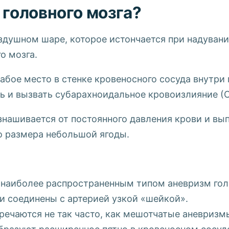
 головного мозга?
здушном шаре, которое истончается при надувани
о мозга.
абое место в стенке кровеносного сосуда внутри 
ть и вызвать субарахноидальное кровоизлияние (
знашивается от постоянного давления крови и вы
о размера небольшой ягоды.
наиболее распространенным типом аневризм голо
и соединены с артерией узкой «шейкой».
ечаются не так часто, как мешотчатые аневризм