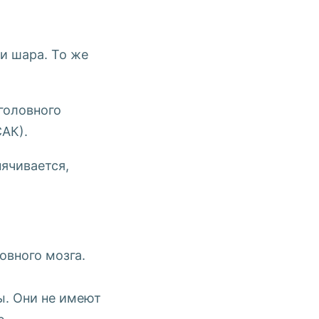
и шара. То же
головного
САК).
пячивается,
вного мозга.
ы. Они не имеют