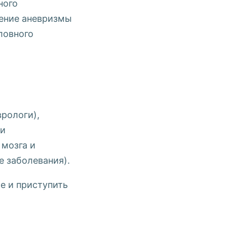
ного
чение аневризмы
ловного
врологи),
 и
 мозга и
е заболевания).
е и приступить