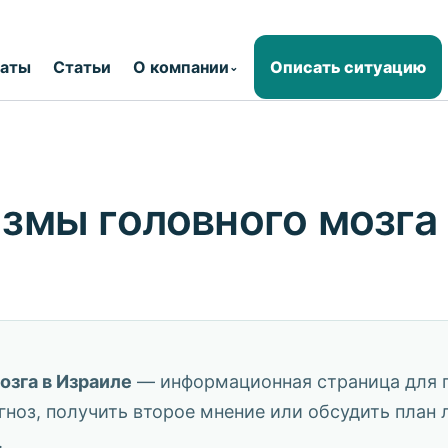
раты
Статьи
О компании
Описать ситуацию
⌄
змы головного мозга 
озга в Израиле
— информационная страница для п
ноз, получить второе мнение или обсудить план 
.