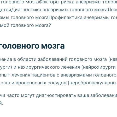
 головного мозгаФакторы риска аневризмы голов
детейДиагностика аневризмы головного мозгаЛе
измы головного мозгаПрофилактика аневризмы го
мой головного мозга?
головного мозга
ение в области заболеваний головного мозга (не
урги) и нехирургического лечения (нейрохирурги
пыт лечения пациентов с аневризмами головного
озга и кровеносных сосудов (цереброваскулярны
чи часто могут диагностировать ваше заболевани
й.