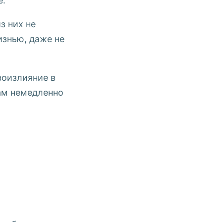
е.
з них не
знью, даже не
воизлияние в
вам немедленно