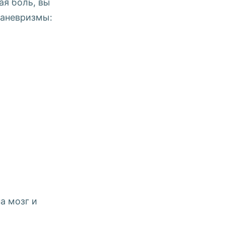
ая боль, вы
 аневризмы:
а мозг и