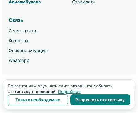
Авиаамбуланс
Стоимость
Связь
С чего начать
Контакты
Описать ситуацию
WhatsApp
Помогите нам улучшать сайт: разрешите собирать
© 2003–2026 IsraHospital. Информация на сайте не
статистику посещений.
Подробнее
заменяет консультацию врача.
Только необходимые
Разрешить статистику
⌕
Найти на сайте
💬
Задать вопрос