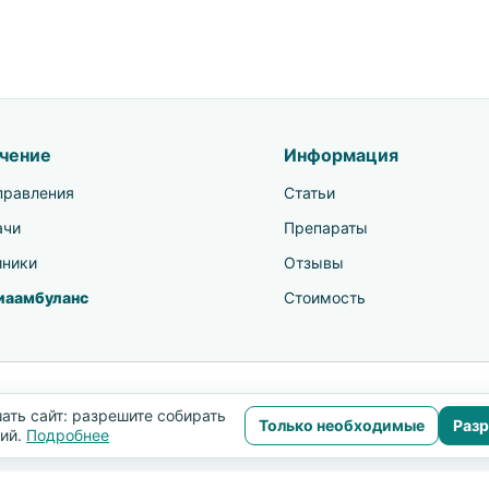
чение
Информация
правления
Статьи
ачи
Препараты
иники
Отзывы
иаамбуланс
Стоимость
ать сайт: разрешите собирать
IsraHospital. Информация на сайте не заменяет консул
Только необходимые
Разр
ний.
Подробнее