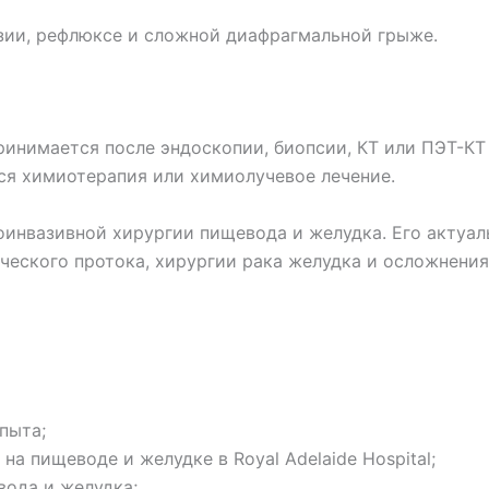
зии, рефлюксе и сложной диафрагмальной грыже.
инимается после эндоскопии, биопсии, КТ или ПЭТ-КТ 
ся химиотерапия или химиолучевое лечение.
оинвазивной хирургии пищевода и желудка. Его актуа
еского протока, хирургии рака желудка и осложнения
пыта;
а пищеводе и желудке в Royal Adelaide Hospital;
ода и желудка;