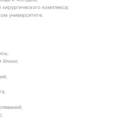
 хирургического комплекса;
ком университете.
ись;
и блоки;
ий;
та;
олеваний;
с.