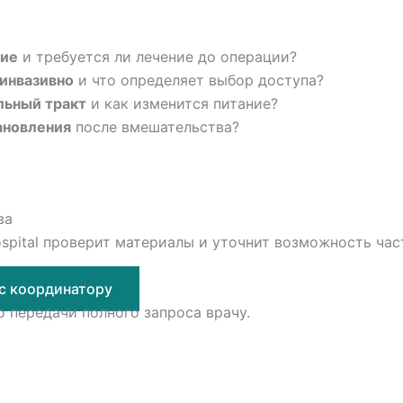
ние
и требуется ли лечение до операции?
инвазивно
и что определяет выбор доступа?
льный тракт
и как изменится питание?
ановления
после вмешательства?
ва
spital проверит материалы и уточнит возможность час
с координатору
 передачи полного запроса врачу.