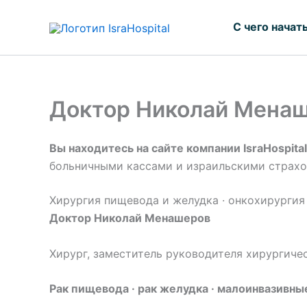
Перейти
к
С чего начат
содержимому
Доктор Николай Менаш
Вы находитесь на сайте компании IsraHospital,
больничными кассами и израильскими страх
Хирургия пищевода и желудка · онкохирургия
Доктор Николай Менашеров
Хирург, заместитель руководителя хирургичес
Рак пищевода · рак желудка · малоинвазивн