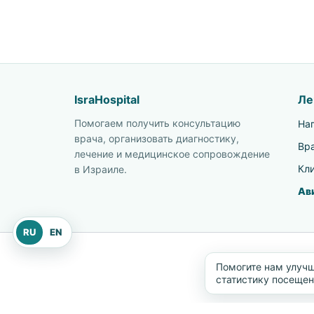
IsraHospital
Ле
Помогаем получить консультацию
На
врача, организовать диагностику,
Вр
лечение и медицинское сопровождение
Кл
в Израиле.
Ав
RU
EN
Помогите нам улучш
© 2003–2026 
статистику посеще