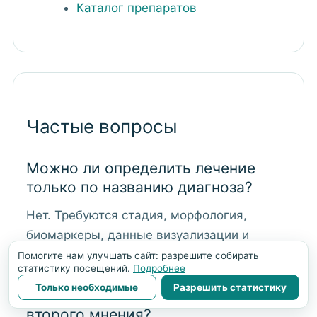
Каталог препаратов
Частые вопросы
Можно ли определить лечение
только по названию диагноза?
Нет. Требуются стадия, морфология,
биомаркеры, данные визуализации и
история предыдущей терапии.
Помогите нам улучшать сайт: разрешите собирать
статистику посещений.
Подробнее
Только необходимые
Разрешить статистику
Обязательно ли приезжать для
второго мнения?