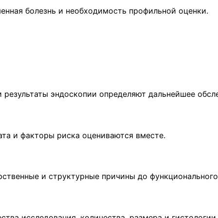
менная болезнь и необходимость профильной оценки.
и результаты эндоскопии определяют дальнейшее обсл
ата и факторы риска оцениваются вместе.
рственные и структурные причины до функционального
ства исследования, количества, размера и гистологии