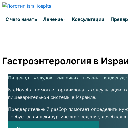
Перейти
к
С чего начать
Лечение
Консультации
Препа
⌄
содержимому
Гастроэнтерология в Изра
Пищевод · желудок · кишечник · печень · поджелуд
IsraHospital помогает организовать консультацию 
пищеварительной системы в Израиле.
Предварительный разбор помогает определить нужн
требуется ли нехирургическое ведение, лечебная э