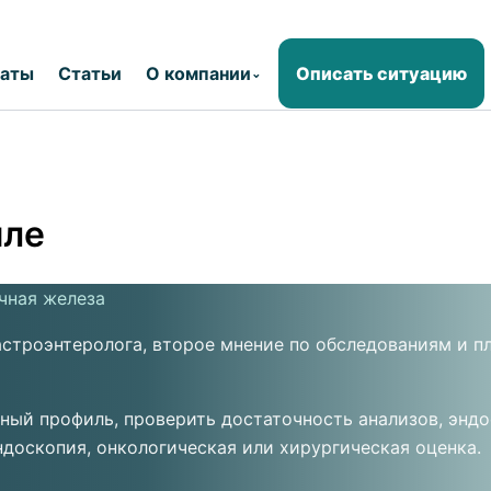
раты
Статьи
О компании
Описать ситуацию
⌄
иле
очная железа
гастроэнтеролога, второе мнение по обследованиям и п
ый профиль, проверить достаточность анализов, эндос
ндоскопия, онкологическая или хирургическая оценка.