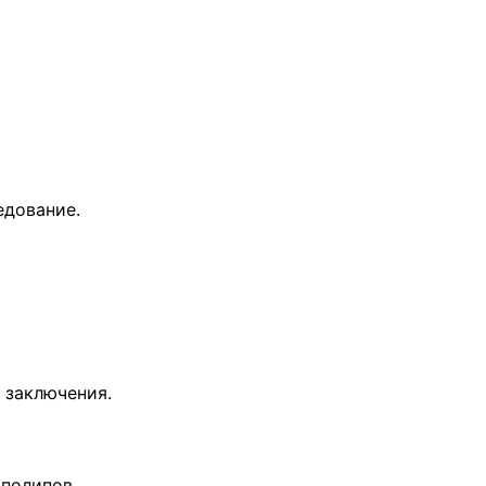
едование.
 заключения.
 полипов.