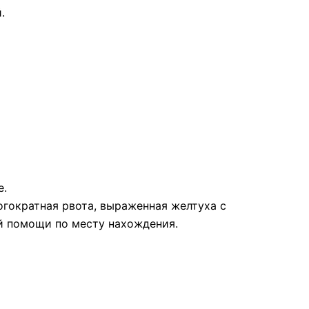
.
е.
огократная рвота, выраженная желтуха с
й помощи по месту нахождения.