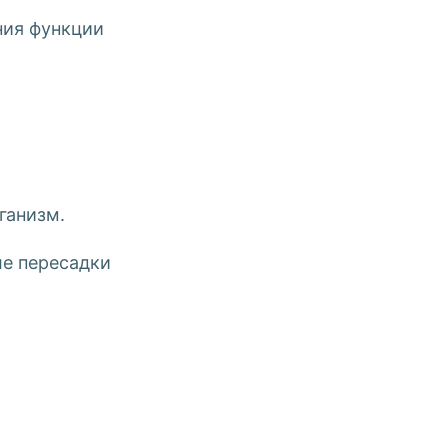
ния функции
ганизм.
ле пересадки