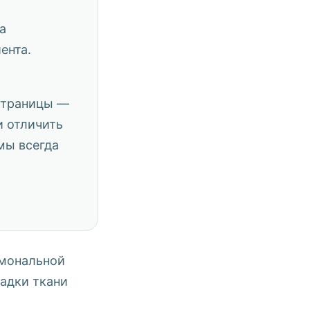
а
ента.
 страницы —
и отличить
мы всегда
рмональной
адки ткани