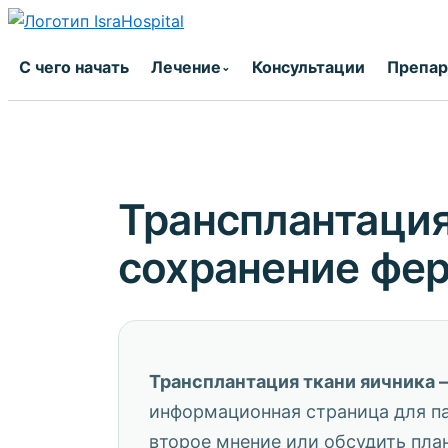
Перейти
к
С чего начать
Лечение
Консультации
Препа
⌄
содержимому
Трансплантация
сохранение фер
Трансплантация ткани яичника 
информационная страница для па
второе мнение или обсудить пла