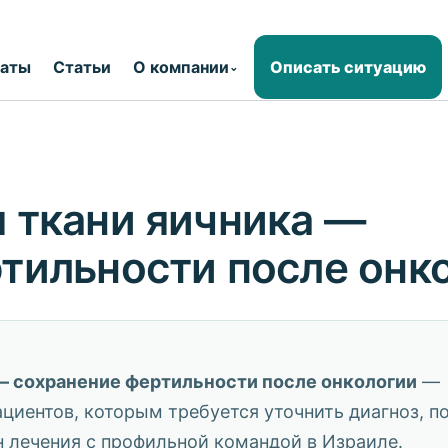
раты
Статьи
О компании
Описать ситуацию
⌄
 ткани яичника —
тильности после онк
— сохранение фертильности после онкологии
—
циентов, которым требуется уточнить диагноз, п
н лечения с профильной командой в Израиле.