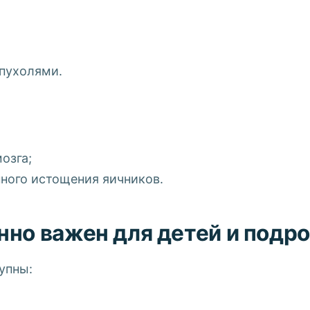
пухолями.
озга;
ного истощения яичников.
но важен для детей и подр
упны: