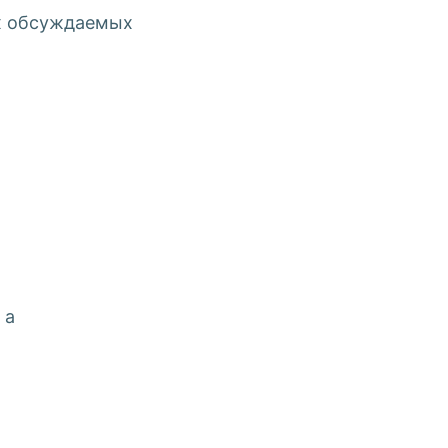
ых обсуждаемых
 а