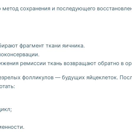
о метод сохранения и последующего восстановле
бирают фрагмент ткани яичника.
оконсервации.
ижения ремиссии ткань возвращают обратно в ор
незрелых фолликулов — будущих яйцеклеток. Пос
отать:
икл;
менности.