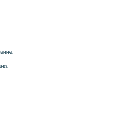
ание.
но.