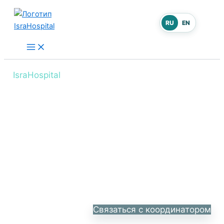
Перейти
к
RU
EN
содержимому
IsraHospital
Мифы о медицине из фильмов
Медицинская координация и понятный
следующий шаг.
Сначала уточняем документы, ограничения и
цель обращения. Затем предлагаем
следующий реалистичный шаг.
Описать ситуацию
Связаться с координатором