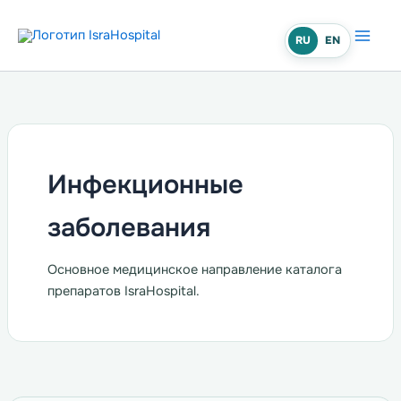
Перейти
к
RU
EN
содержимому
Инфекционные
заболевания
Основное медицинское направление каталога
препаратов IsraHospital.