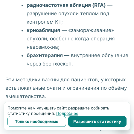
радиочастотная абляция (RFA)
—
разрушение опухоли теплом под
контролем КТ;
криоабляция
— «замораживание»
опухоли, особенно когда операция
невозможна;
брахитерапия
— внутреннее облучение
через бронхоскоп.
Эти методики важны для пациентов, у которых
есть локальные очаги и ограничения по объёму
вмешательства.
Помогите нам улучшать сайт: разрешите собирать
статистику посещений.
Подробнее
Диагностика в Израиле: от
Только необходимые
Разрешить статистику
💬
точности зависит выбор